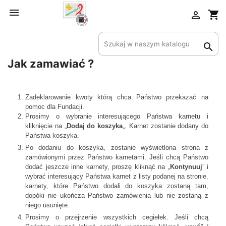

×
shopping_cart

Utwórz listę życzeń

Nazwa listy życzeń
Jak zamawiać ?
Zadeklarowanie kwoty którą chca Państwo przekazać na
Anuluj
Utwórz listę życzeń
pomoc dla Fundacji.
Prosimy o wybranie interesującego Państwa karnetu i
kliknięcie na „
Dodaj do koszyka
„. Karnet zostanie dodany do
Państwa koszyka.
Po dodaniu do koszyka, zostanie wyświetlona strona z
zamówionymi przez Państwo karnetami. Jeśli chcą Państwo
dodać jeszcze inne karnety, proszę kliknąć na „
Kontynuuj
” i
wybrać interesujący Państwa karnet z listy podanej na stronie.
karnety, które Państwo dodali do koszyka zostaną tam,
dopóki nie ukończą Państwo zamówienia lub nie zostaną z
niego usunięte.
Prosimy o przejrzenie wszystkich cegiełek. Jeśli chcą