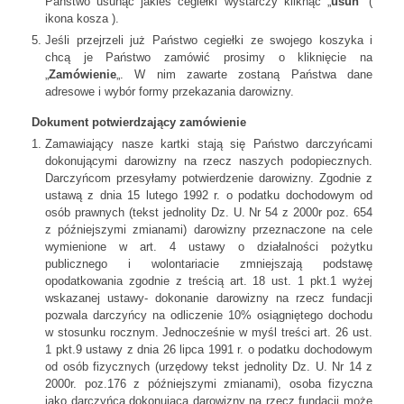
Państwo usunąć jakieś cegiełki wystarczy kliknąć „
usuń
” (
ikona kosza ).
Jeśli przejrzeli już Państwo cegiełki ze swojego koszyka i
chcą je Państwo zamówić prosimy o kliknięcie na
„
Zamówienie
„. W nim zawarte zostaną Państwa dane
adresowe i wybór formy przekazania darowizny.
Dokument potwierdzający zamówienie
Zamawiający nasze kartki stają się Państwo darczyńcami
dokonującymi darowizny na rzecz naszych podopiecznych.
Darczyńcom przesyłamy potwierdzenie darowizny. Zgodnie z
ustawą z dnia 15 lutego 1992 r. o podatku dochodowym od
osób prawnych (tekst jednolity Dz. U. Nr 54 z 2000r poz. 654
z późniejszymi zmianami) darowizny przeznaczone na cele
wymienione w art. 4 ustawy o działalności pożytku
publicznego i wolontariacie zmniejszają podstawę
opodatkowania zgodnie z treścią art. 18 ust. 1 pkt.1 wyżej
wskazanej ustawy- dokonanie darowizny na rzecz fundacji
pozwala darczyńcy na odliczenie 10% osiągniętego dochodu
w stosunku rocznym. Jednocześnie w myśl treści art. 26 ust.
1 pkt.9 ustawy z dnia 26 lipca 1991 r. o podatku dochodowym
od osób fizycznych (urzędowy tekst jednolity Dz. U. Nr 14 z
2000r. poz.176 z późniejszymi zmianami), osoba fizyczna
jako darczyńca dokonująca darowizny na rzecz fundacji może