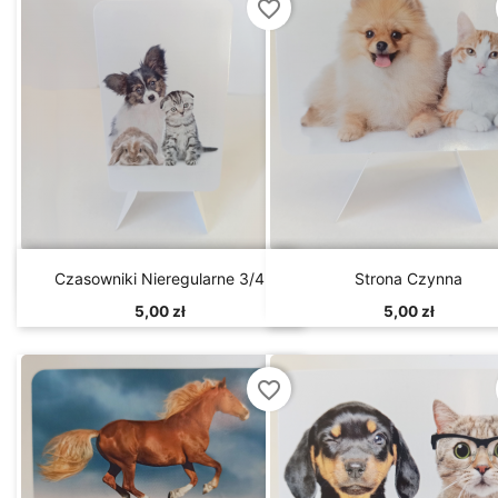
favorite_border


Szybki podgląd
Szybki podgląd
Czasowniki Nieregularne 3/4
Strona Czynna
5,00 zł
5,00 zł
favorite_border