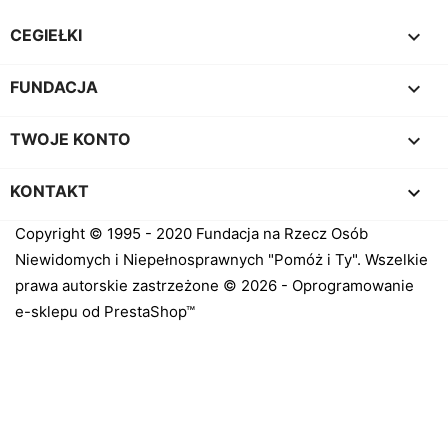

CEGIEŁKI

FUNDACJA

TWOJE KONTO
keyboard_arrow_down
KONTAKT
Copyright © 1995 - 2020 Fundacja na Rzecz Osób
Niewidomych i Niepełnosprawnych "Pomóż i Ty". Wszelkie
prawa autorskie zastrzeżone © 2026 - Oprogramowanie
e-sklepu od PrestaShop™