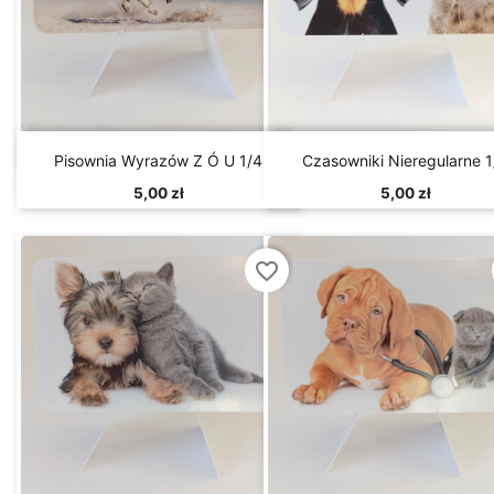


Szybki podgląd
Szybki podgląd
Pisownia Wyrazów Z Ó U 1/4
Czasowniki Nieregularne 1
5,00 zł
5,00 zł
favorite_border