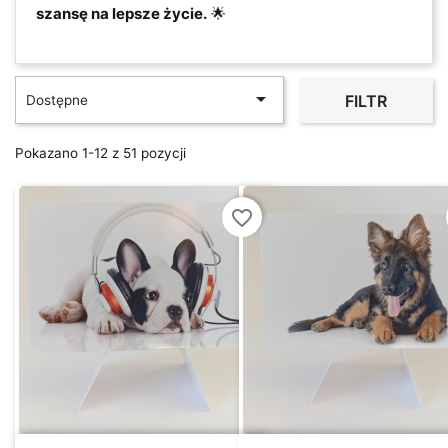
szansę na lepsze życie.
🌟

FILTR
Dostępne
Pokazano 1-12 z 51 pozycji
favorite_border