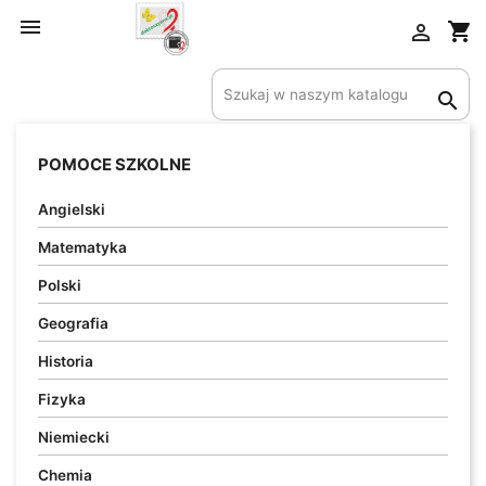

shopping_cart

Utwórz listę życzeń

Nazwa listy życzeń
POMOCE SZKOLNE
Angielski
Anuluj
Utwórz listę życzeń
Matematyka
Polski
Geografia
Historia
Fizyka
Niemiecki
Chemia