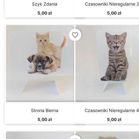


Szybki podgląd
Szybki podgląd
Szyk Zdania
Czasowniki Nieregularne 2
5,00 zł
5,00 zł
favorite_border


Szybki podgląd
Szybki podgląd
Strona Bierna
Czasowniki Nieregularne 4
5,00 zł
5,00 zł