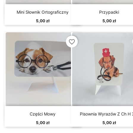


Szybki podgląd
Szybki podgląd
Mini Słownik Ortograficzny
Przypadki
5,00 zł
5,00 zł
favorite_border


Szybki podgląd
Szybki podgląd
Części Mowy
Pisownia Wyrazów Z Ch H 
5,00 zł
5,00 zł