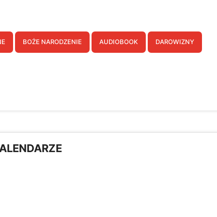
twórz listę życzeń
NE
BOŻE NARODZENIE
AUDIOBOOK
DAROWIZNY
a listy życzeń
Anuluj
Utwórz listę życzeń
ALENDARZE