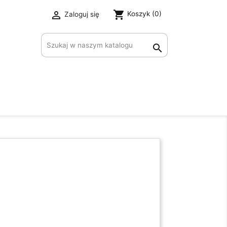
shopping_cart

Koszyk
(0)
Zaloguj się
×
