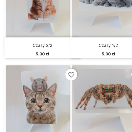


Szybki podgląd
Szybki podgląd
Czasy 2/2
Czasy 1/2
5,00 zł
5,00 zł
favorite_border