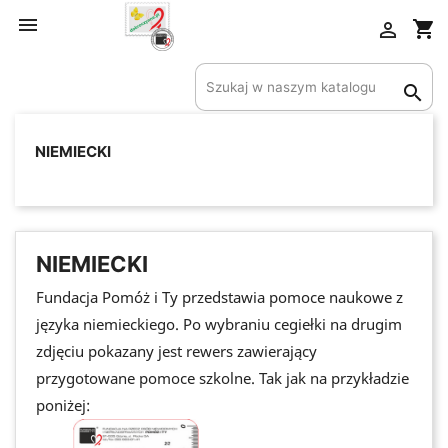

shopping_cart

Utwórz listę życzeń

Nazwa listy życzeń
NIEMIECKI
Anuluj
Utwórz listę życzeń
NIEMIECKI
Fundacja Pomóż i Ty przedstawia pomoce naukowe z
języka niemieckiego. Po wybraniu cegiełki na drugim
zdjęciu pokazany jest rewers zawierający
przygotowane pomoce szkolne. Tak jak na przykładzie
poniżej: