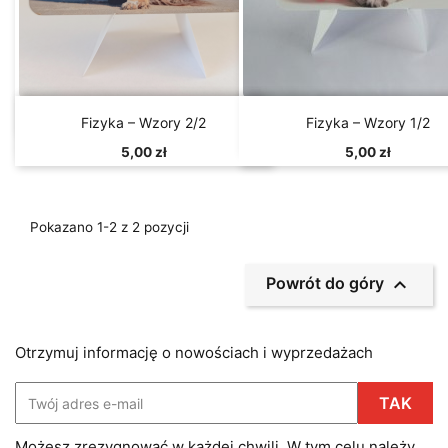


Szybki podgląd
Szybki podgląd
Fizyka – Wzory 2/2
Fizyka – Wzory 1/2
5,00 zł
5,00 zł
Pokazano 1-2 z 2 pozycji

Powrót do góry
Otrzymuj informację o nowościach i wyprzedażach
Możesz zrezygnować w każdej chwili. W tym celu należy