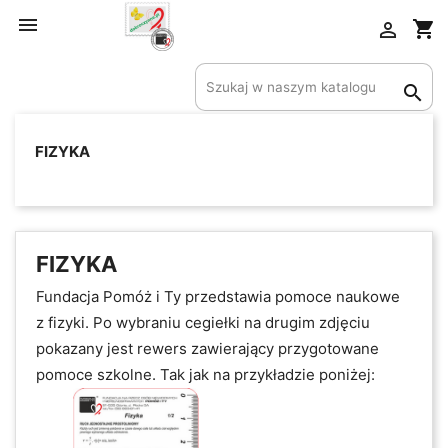

shopping_cart

Utwórz listę życzeń

Nazwa listy życzeń
FIZYKA
Anuluj
Utwórz listę życzeń
FIZYKA
Fundacja Pomóż i Ty przedstawia pomoce naukowe
z
fizyki. Po wybraniu cegiełki na drugim zdjęciu
pokazany jest rewers zawierający przygotowane
pomoce szkolne. Tak jak na przykładzie poniżej: