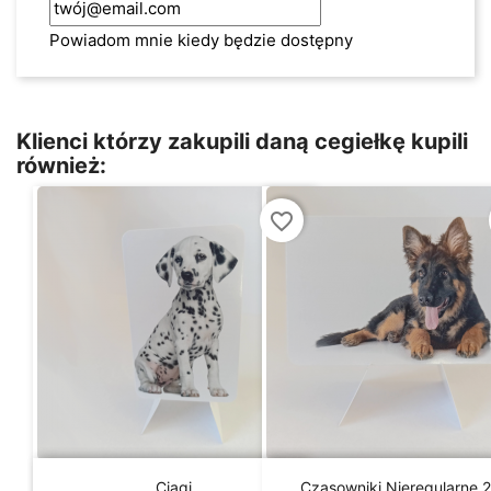
Powiadom mnie kiedy będzie dostępny
Klienci którzy zakupili daną cegiełkę kupili
również:
favorite_border


Szybki podgląd
Szybki podgląd
Ciągi
Czasowniki Nieregularne 2