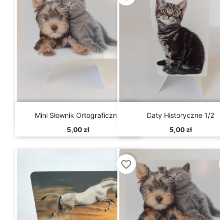


Szybki podgląd
Szybki podgląd
Mini Słownik Ortograficzny
Daty Historyczne 1/2
5,00 zł
5,00 zł
favorite_border