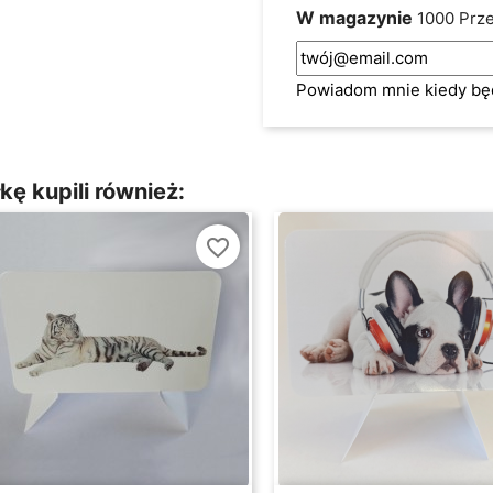
W magazynie
1000 Prz
Powiadom mnie kiedy bę
kę kupili również:
favorite_border