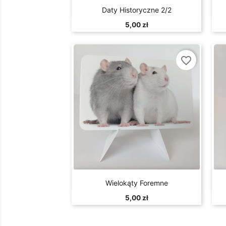

Szybki podgląd
Daty Historyczne 2/2
5,00 zł
favorite_border

Szybki podgląd
Wielokąty Foremne
5,00 zł