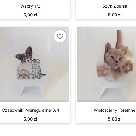


Szybki podgląd
Szybki podglą
Wzory 1/2
Szyk Zdania
5,00 zł
5,00 zł
favorite_border


Szybki podgląd
Szybki podglą
Czasowniki Nieregularne 3/4
Wielościany Foremne
5,00 zł
5,00 zł