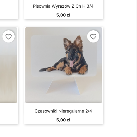

d
Szybki podgląd
Pisownia Wyrazów Z Ch H 3/4
5,00 zł
favorite_border
favorite_border

d
Szybki podgląd
Czasowniki Nieregularne 2/4
5,00 zł