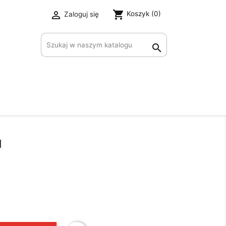
shopping_cart

Koszyk
(0)
Zaloguj się
×

I