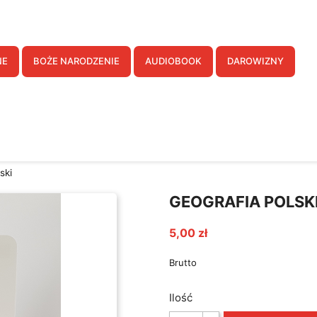
twórz listę życzeń
NE
BOŻE NARODZENIE
AUDIOBOOK
DAROWIZNY
a listy życzeń
Anuluj
Utwórz listę życzeń
ski
GEOGRAFIA POLSK
5,00 zł
Brutto
Ilość