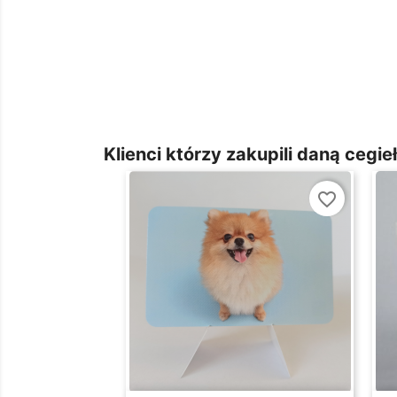
Klienci którzy zakupili daną cegieł
favorite_border