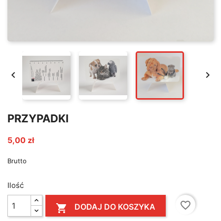


PRZYPADKI
5,00 zł
Brutto
Ilość
favorite_border
DODAJ DO KOSZYKA
