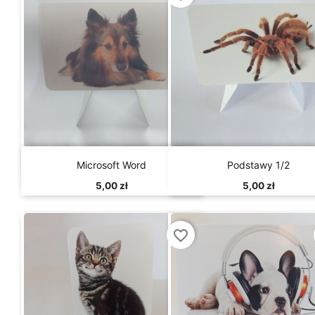


Szybki podgląd
Szybki podgląd
Microsoft Word
Podstawy 1/2
5,00 zł
5,00 zł
favorite_border