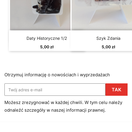


Szybki podgląd
Szybki podgląd
Daty Historyczne 1/2
Szyk Zdania
5,00 zł
5,00 zł
Otrzymuj informację o nowościach i wyprzedażach
Możesz zrezygnować w każdej chwili. W tym celu należy
odnaleźć szczegóły w naszej informacji prawnej.
Facebook
Instagram