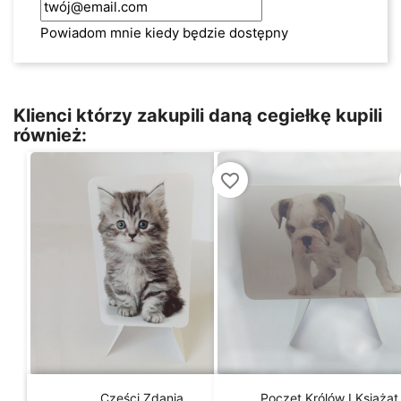
Powiadom mnie kiedy będzie dostępny
Klienci którzy zakupili daną cegiełkę kupili
również:
favorite_border


Szybki podgląd
Szybki podgląd
Części Zdania
Poczet Królów I Książąt