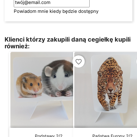
Powiadom mnie kiedy będzie dostępny
Klienci którzy zakupili daną cegiełkę kupili
również:
favorite_border


Szybki podgląd
Szybki podgląd
Podstawy 2/2
Państwa Europy 2/2