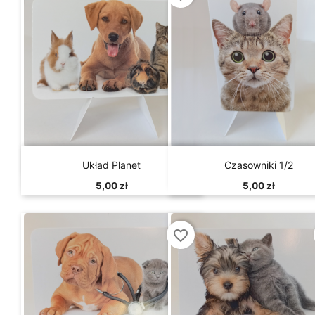


Szybki podgląd
Szybki podgląd
Układ Planet
Czasowniki 1/2
5,00 zł
5,00 zł
favorite_border