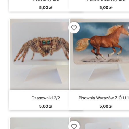
5,00 zł
5,00 zł
favorite_border


Szybki podgląd
Szybki podgląd
Czasowniki 2/2
Pisownia Wyrazów Z Ó U 1
5,00 zł
5,00 zł
favorite_border