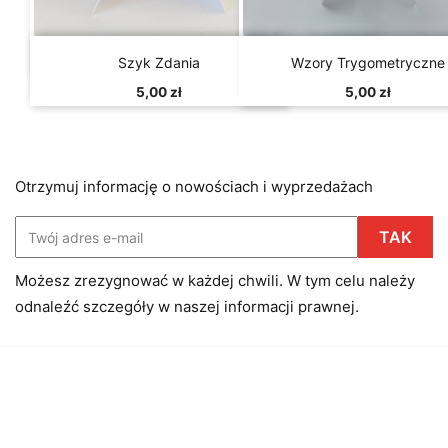


Szybki podgląd
Szybki podgląd
Szyk Zdania
Wzory Trygometryczne
5,00 zł
5,00 zł
Otrzymuj informację o nowościach i wyprzedażach
Możesz zrezygnować w każdej chwili. W tym celu należy
odnaleźć szczegóły w naszej informacji prawnej.
Facebook
Instagram