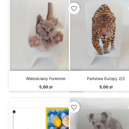
favorite_border


Szybki podgląd
Szybki podgląd
Wielościany Foremne
Państwa Europy 2/2
5,00 zł
5,00 zł
favorite_border