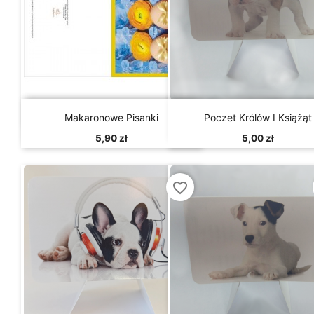


Szybki podgląd
Szybki podgląd
Makaronowe Pisanki
Poczet Królów I Książąt
5,90 zł
5,00 zł
favorite_border