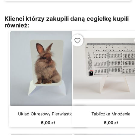
Klienci którzy zakupili daną cegiełkę kupili
również:
favorite_border


Szybki podgląd
Szybki podgląd
Układ Okresowy Pierwiastków
Tabliczka Mnożenia
5,00 zł
5,00 zł