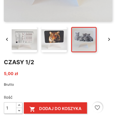


CZASY 1/2
5,00 zł
Brutto
Ilość
favorite_border
DODAJ DO KOSZYKA
