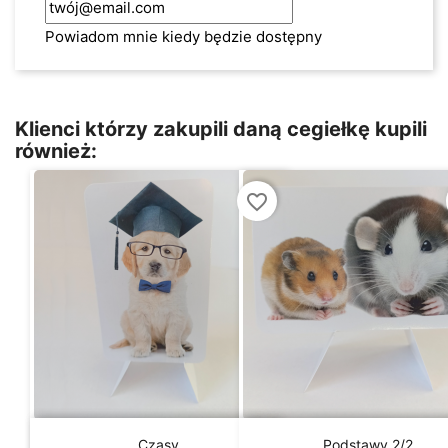
Powiadom mnie kiedy będzie dostępny
Klienci którzy zakupili daną cegiełkę kupili
również:
favorite_border


Szybki podgląd
Szybki podgląd
Czasy
Podstawy 2/2