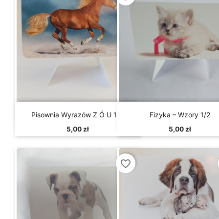


Szybki podgląd
Szybki podgląd
Pisownia Wyrazów Z Ó U 1/4
Fizyka – Wzory 1/2
5,00 zł
5,00 zł
favorite_border