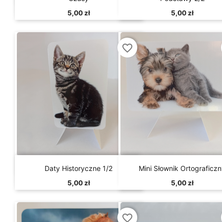
5,00 zł
5,00 zł
favorite_border


Szybki podgląd
Szybki podgląd
Daty Historyczne 1/2
Mini Słownik Ortograficz
5,00 zł
5,00 zł
favorite_border