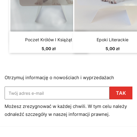


Szybki podgląd
Szybki podgląd
Poczet Królów I Książąt
Epoki Literackie
5,00 zł
5,00 zł
Otrzymuj informację o nowościach i wyprzedażach
Możesz zrezygnować w każdej chwili. W tym celu należy
odnaleźć szczegóły w naszej informacji prawnej.
Facebook
Instagram