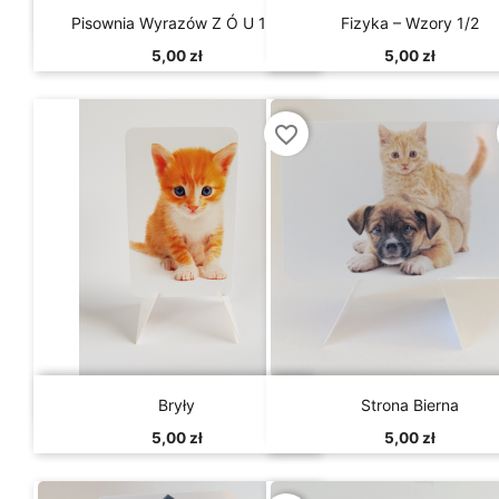


Szybki podgląd
Szybki podgląd
Pisownia Wyrazów Z Ó U 1/4
Fizyka – Wzory 1/2
5,00 zł
5,00 zł
favorite_border


Szybki podgląd
Szybki podgląd
Bryły
Strona Bierna
5,00 zł
5,00 zł