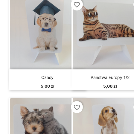
favorite_border


Szybki podgląd
Szybki podgląd
Czasy
Państwa Europy 1/2
5,00 zł
5,00 zł
favorite_border