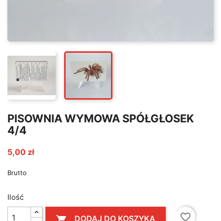
PISOWNIA WYMOWA SPÓŁGŁOSEK
4/4
5,00 zł
Brutto
Ilość
favorite_border
DODAJ DO KOSZYKA
