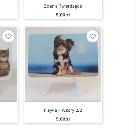

d
Szybki podgląd
Zdania Twierdzące
5,00 zł
favorite_border
favorite_border

d
Szybki podgląd
Fizyka – Wzory 2/2
5,00 zł