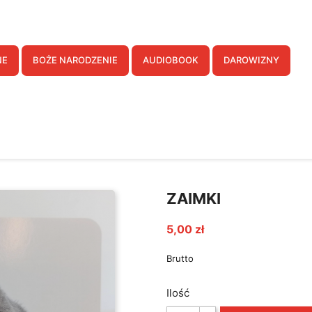
twórz listę życzeń
NE
BOŻE NARODZENIE
AUDIOBOOK
DAROWIZNY
a listy życzeń
Anuluj
Utwórz listę życzeń
ZAIMKI
5,00 zł
Brutto
Ilość