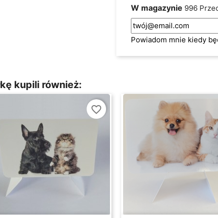
W magazynie
996 Prze
Powiadom mnie kiedy bę
kę kupili również:
favorite_border