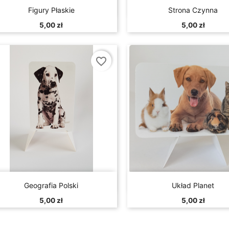


Szybki podgląd
Szybki podglą
Figury Płaskie
Strona Czynna
5,00 zł
5,00 zł
favorite_border


Szybki podgląd
Szybki podglą
Geografia Polski
Układ Planet
5,00 zł
5,00 zł