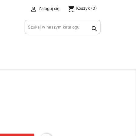
shopping_cart

Koszyk
(0)
Zaloguj się
×
