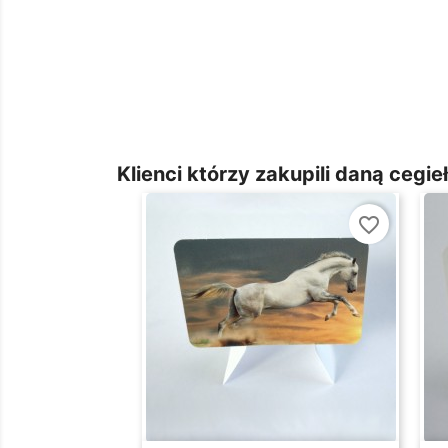
Klienci którzy zakupili daną cegieł
favorite_border