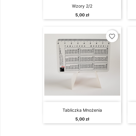

Szybki podgląd
Wzory 2/2
5,00 zł
favorite_border

Szybki podgląd
Tabliczka Mnożenia
5,00 zł