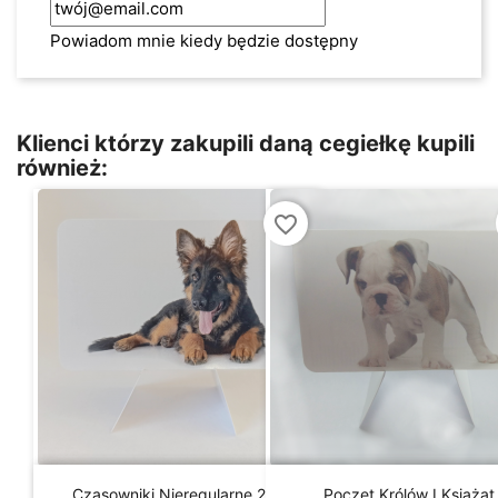
Powiadom mnie kiedy będzie dostępny
Klienci którzy zakupili daną cegiełkę kupili
również:
favorite_border


Szybki podgląd
Szybki podgląd
Czasowniki Nieregularne 2/4
Poczet Królów I Książąt