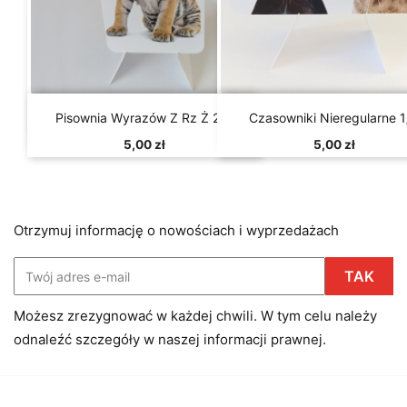


Szybki podgląd
Szybki podgląd
Pisownia Wyrazów Z Rz Ż 2/4
Czasowniki Nieregularne 1
5,00 zł
5,00 zł
Otrzymuj informację o nowościach i wyprzedażach
Możesz zrezygnować w każdej chwili. W tym celu należy
odnaleźć szczegóły w naszej informacji prawnej.
Facebook
Instagram