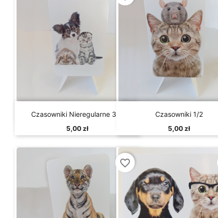


Szybki podgląd
Szybki podgląd
Czasowniki Nieregularne 3/4
Czasowniki 1/2
5,00 zł
5,00 zł
favorite_border