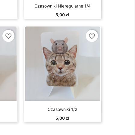

d
Szybki podgląd
Czasowniki Nieregularne 1/4
5,00 zł
favorite_border
favorite_border

d
Szybki podgląd
Czasowniki 1/2
5,00 zł