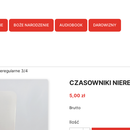
twórz listę życzeń
NE
BOŻE NARODZENIE
AUDIOBOOK
DAROWIZNY
a listy życzeń
Anuluj
Utwórz listę życzeń
ieregularne 3/4
CZASOWNIKI NIER
5,00 zł
Brutto
Ilość