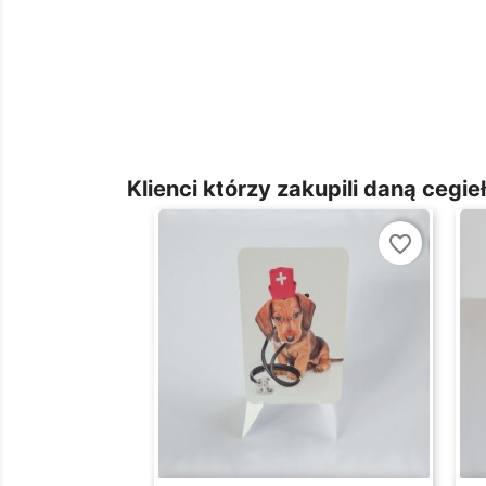
Klienci którzy zakupili daną cegieł
favorite_border