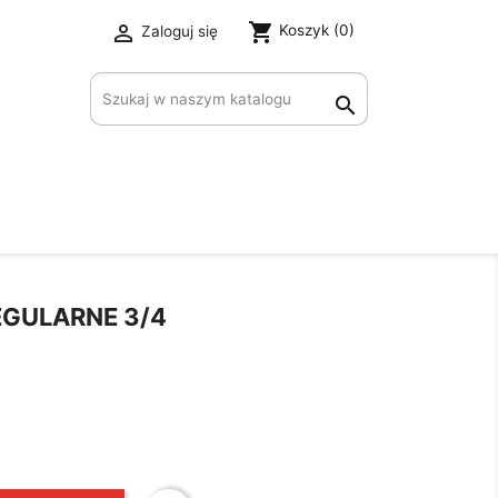
shopping_cart

Koszyk
(0)
Zaloguj się
×

EGULARNE 3/4