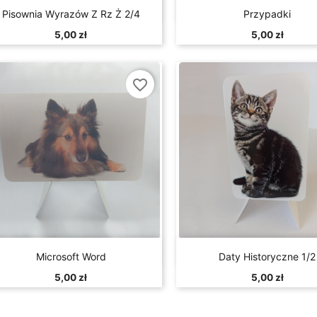


Szybki podgląd
Szybki podglą
Pisownia Wyrazów Z Rz Ż 2/4
Przypadki
5,00 zł
5,00 zł
favorite_border


Szybki podgląd
Szybki podglą
Microsoft Word
Daty Historyczne 1/2
5,00 zł
5,00 zł