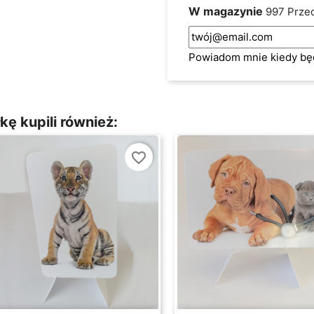
W magazynie
997 Prze
Powiadom mnie kiedy bę
kę kupili również:
favorite_border