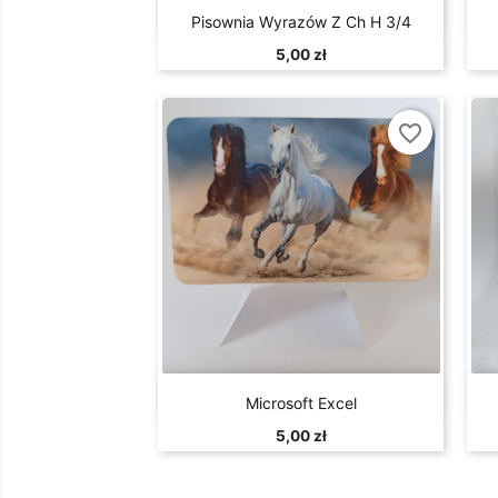

Szybki podgląd
Pisownia Wyrazów Z Ch H 3/4
5,00 zł
favorite_border

Szybki podgląd
Microsoft Excel
5,00 zł