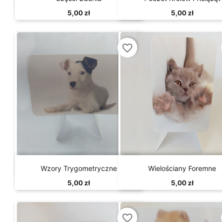
5,00 zł
5,00 zł
favorite_border


Szybki podgląd
Szybki podgląd
Wzory Trygometryczne
Wielościany Foremne
5,00 zł
5,00 zł
favorite_border