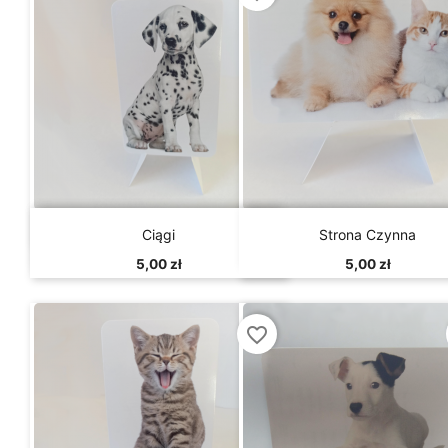


Szybki podgląd
Szybki podgląd
Ciągi
Strona Czynna
5,00 zł
5,00 zł
favorite_border