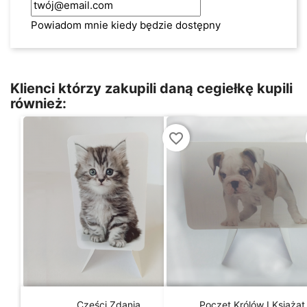
Powiadom mnie kiedy będzie dostępny
Klienci którzy zakupili daną cegiełkę kupili
również:
favorite_border


Szybki podgląd
Szybki podgląd
Części Zdania
Poczet Królów I Książąt