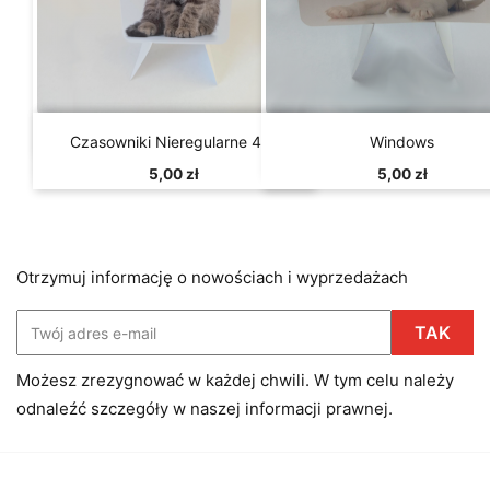


Szybki podgląd
Szybki podgląd
Czasowniki Nieregularne 4/4
Windows
5,00 zł
5,00 zł
Otrzymuj informację o nowościach i wyprzedażach
Możesz zrezygnować w każdej chwili. W tym celu należy
odnaleźć szczegóły w naszej informacji prawnej.
Facebook
Instagram