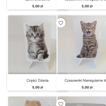
5,00 zł
5,00 zł
favorite_border


Szybki podgląd
Szybki podgląd
Części Zdania
Czasowniki Nieregularne 4
5,00 zł
5,00 zł
favorite_border