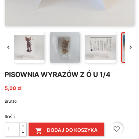


PISOWNIA WYRAZÓW Z Ó U 1/4
5,00 zł
Brutto
Ilość
favorite_border
DODAJ DO KOSZYKA
