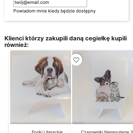
Powiadom mnie kiedy będzie dostępny
Klienci którzy zakupili daną cegiełkę kupili
również:
favorite_border


Szybki podgląd
Szybki podgląd
Epoki Literackie
Czasowniki Nieregularne 3