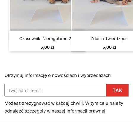


Szybki podgląd
Szybki podgląd
Czasowniki Nieregularne 2/4
Zdania Twierdzące
5,00 zł
5,00 zł
Otrzymuj informację o nowościach i wyprzedażach
Możesz zrezygnować w każdej chwili. W tym celu należy
odnaleźć szczegóły w naszej informacji prawnej.
Facebook
Instagram