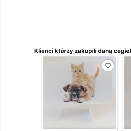
Klienci którzy zakupili daną cegieł
favorite_border