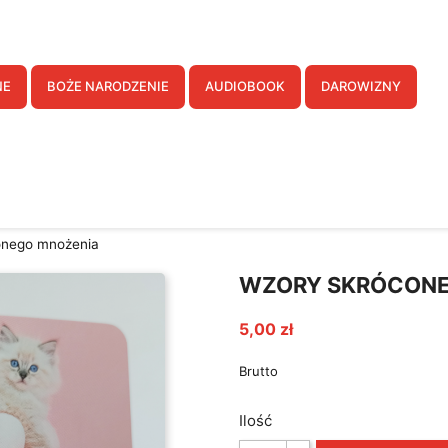
twórz listę życzeń
NE
BOŻE NARODZENIE
AUDIOBOOK
DAROWIZNY
a listy życzeń
Anuluj
Utwórz listę życzeń
onego mnożenia
WZORY SKRÓCONE
5,00 zł
Brutto
Ilość