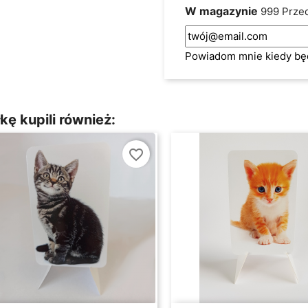
W magazynie
999 Prze
Powiadom mnie kiedy bę
kę kupili również:
favorite_border