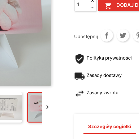
DODAJ D

Udostępnij
Polityka prywatności
Zasady dostawy
Zasady zwrotu

Szczegóły cegiełki