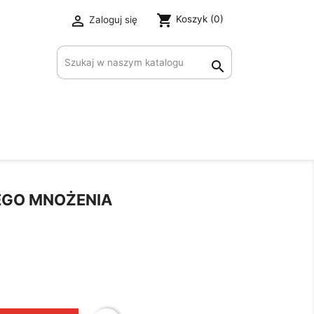
shopping_cart

Koszyk
(0)
Zaloguj się
×

GO MNOŻENIA