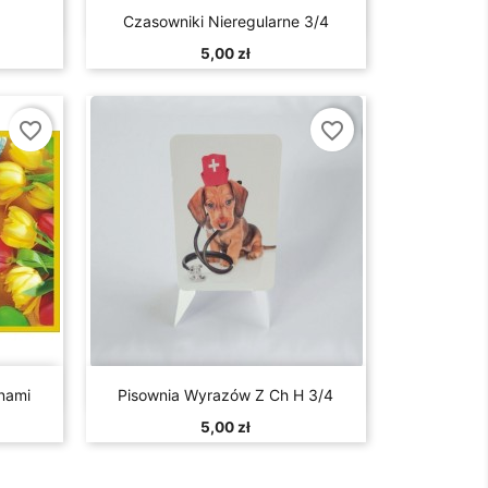

d
Szybki podgląd
Czasowniki Nieregularne 3/4
5,00 zł
favorite_border
favorite_border

d
Szybki podgląd
anami
Pisownia Wyrazów Z Ch H 3/4
5,00 zł