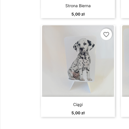

Szybki podgląd
Strona Bierna
5,00 zł
favorite_border

Szybki podgląd
Ciągi
5,00 zł