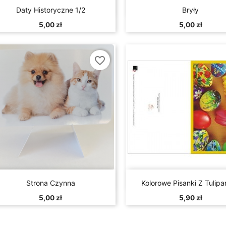


Szybki podgląd
Szybki podglą
Daty Historyczne 1/2
Bryły
5,00 zł
5,00 zł
favorite_border


Szybki podgląd
Szybki podglą
Strona Czynna
Kolorowe Pisanki Z Tulip
5,00 zł
5,90 zł